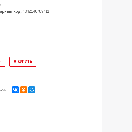
3
арный код:
4042146789711
>
КУПИТЬ
ой: