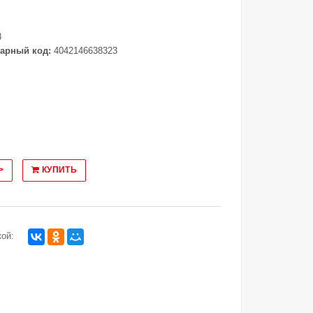
3
арный код:
4042146638323
>
КУПИТЬ
ой: