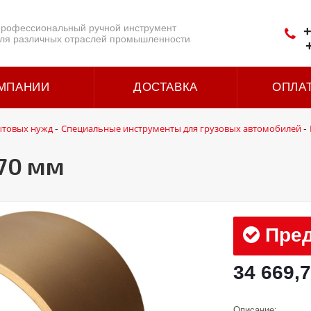
рофессиональный ручной инструмент
+
ля различных отраслей промышленности
МПАНИИ
ДОСТАВКА
ОПЛА
ытовых нужд
Специальные инструменты для грузовых автомобилей
-
-
170 мм
Пред
34 669,7
Описание: