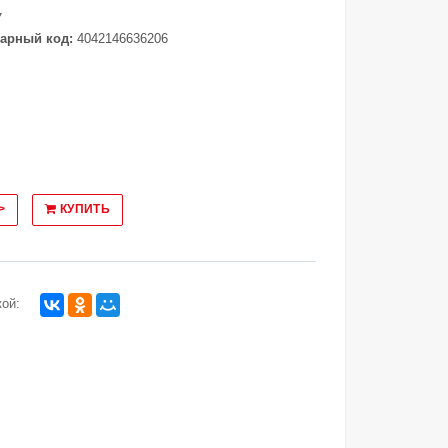
7
арный код:
4042146636206
>
КУПИТЬ
ой: