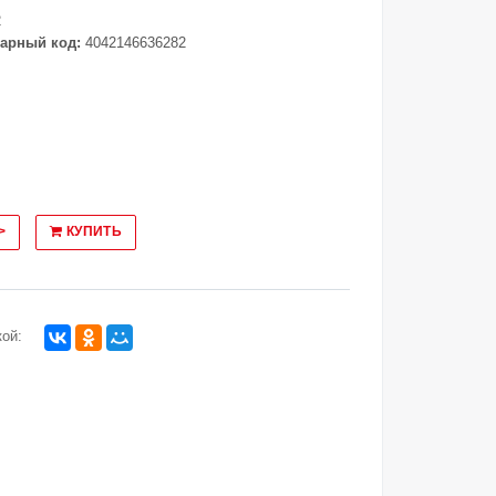
2
арный код:
4042146636282
>
КУПИТЬ
ой: