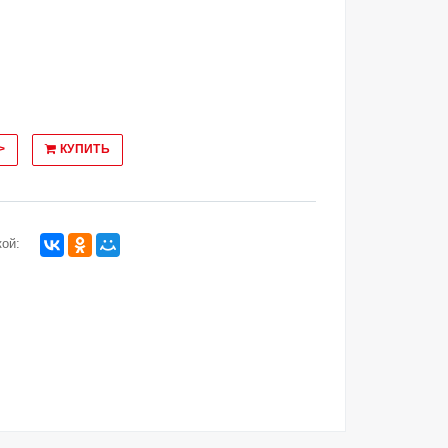
>
КУПИТЬ
ой: