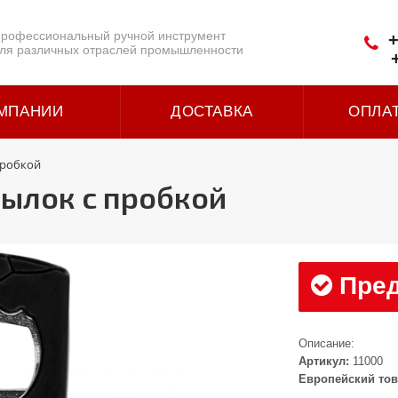
рофессиональный ручной инструмент
+
ля различных отраслей промышленности
МПАНИИ
ДОСТАВКА
ОПЛА
пробкой
ылок с пробкой
Пред
Описание:
Артикул:
11000
Европейский тов