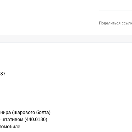
Поделиться ссылк
187
нира (шарового болта)
-штативом (440.0180)
втомобиле