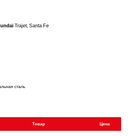
undai
Trajet, Santa Fe
альная сталь
Товар
Цена