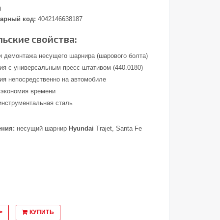
0
арный код:
4042146638187
ьские свойства:
и демонтажа несущего шарнира (шарового болта)
ия с универсальным пресс-штативом (440.0180)
ия непосредственно на автомобиле
 экономия времени
инструментальная сталь
ения:
несущий шарнир
Hyundai
Trajet, Santa Fe
>
КУПИТЬ