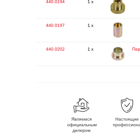
440.0194
1 x
440.0197
1 x
440.0202
1 x
Пер
Являемся
Настоящие
официальным
профессион
дилером