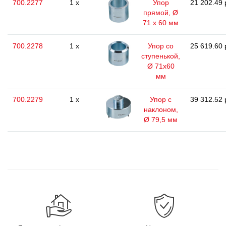
700.2277
1 x
Упор
21 202.49 
прямой, Ø
71 x 60 мм
700.2278
1 x
Упор со
25 619.60 
ступенькой,
Ø 71х60
мм
700.2279
1 x
Упор с
39 312.52 
наклоном,
Ø 79,5 мм