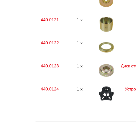
440.0121
1 x
440.0122
1 x
440.0123
1 x
Диск с
440.0124
1 x
Устро