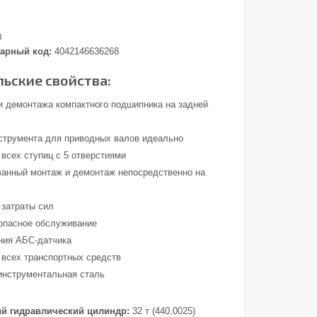
0
арный код:
4042146636268
ьские свойства:
и демонтажа компактного подшипника на задней
нструмента для приводных валов идеально
 всех ступиц с 5 отверстиями
анный монтаж и демонтаж непосредственно на
затраты сил
зопасное обслуживание
ния АБС-датчика
 всех транспортных средств
инструментальная сталь
й гидравлический цилиндр:
32 т (440.0025)