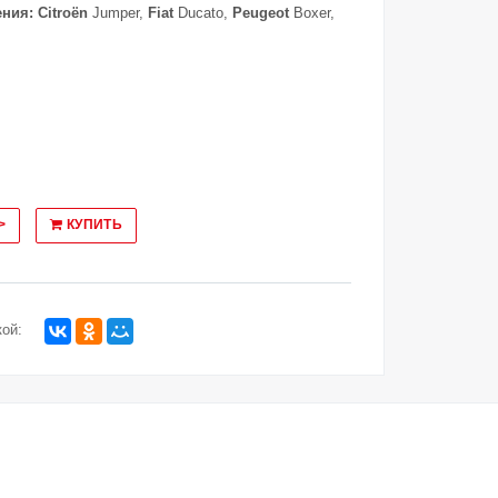
ения:
Citroën
Jumper,
Fiat
Ducato,
Peugeot
Boxer,
>
КУПИТЬ
ой: