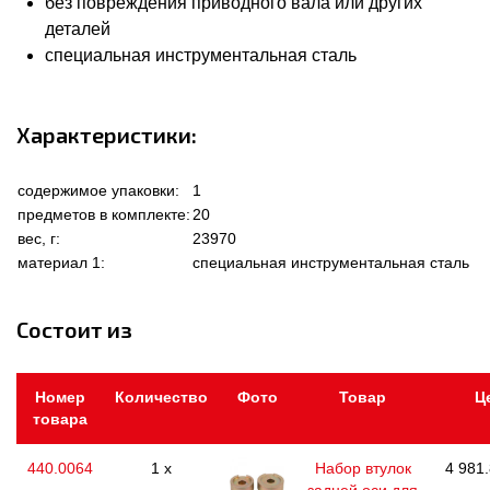
без повреждения приводного вала или других
деталей
специальная инструментальная сталь
Характеристики:
содержимое упаковки:
1
предметов в комплекте:
20
вес, г:
23970
материал 1:
специальная инструментальная сталь
Состоит из
Номер
Количество
Фото
Товар
Ц
товара
440.0064
1 x
Набор втулок
4 981.