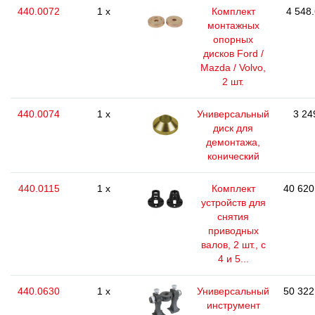
440.0072
1 x
Комплект
4 548.
монтажных
опорных
дисков Ford /
Mazda / Volvo,
2 шт.
440.0074
1 x
Универсальный
3 24
диск для
демонтажа,
конический
440.0115
1 x
Комплект
40 620
устройств для
снятия
приводных
валов, 2 шт., с
4 и 5...
440.0630
1 x
Универсальный
50 322
инструмент