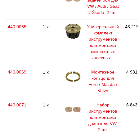
задней оси для
VW / Audi / Seat
/ Škoda, 2 шт.
440.0065
1 x
Универсальный
43 219
комплект
инструментов
для монтажа
компактных
колесных...
440.0069
1 x
Монтажное
4 981.
кольцо для
Ford / Mazda /
Volvo
440.0071
1 x
Набор
6 843.
инструментов
для монтажа
двигателя VW,
2 шт.