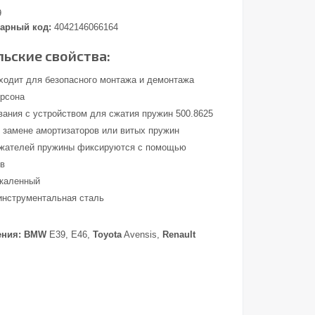
9
арный код:
4042146066164
ьские свойства:
ходит для безопасного монтажа и демонтажа
рсона
вания с устройством для сжатия пружин 500.8625
и замене амортизаторов или витых пружин
ржателей пружины фиксируются с помощью
ов
акаленный
инструментальная сталь
ения:
BMW
E39, E46,
Toyota
Avensis,
Renault