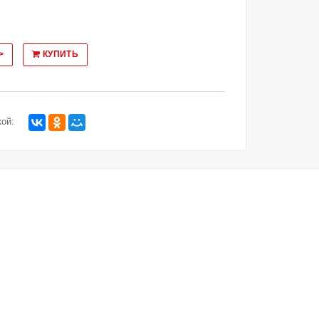
>
КУПИТЬ
ой: