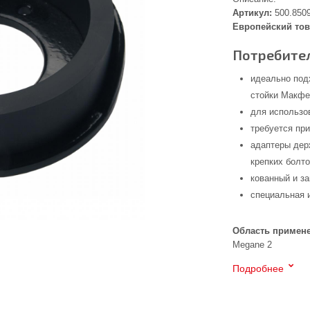
Артикул:
500.850
Европейский тов
Потребител
идеально под
стойки Макфе
для использо
требуется пр
адаптеры де
крепких болт
кованный и з
специальная 
Область примен
Megane 2
Подробнее