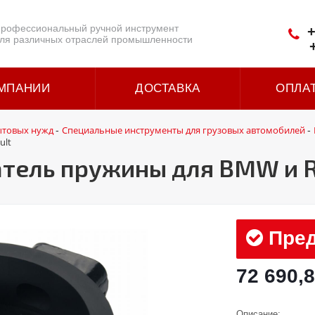
рофессиональный ручной инструмент
+
ля различных отраслей промышленности
МПАНИИ
ДОСТАВКА
ОПЛА
ытовых нужд
Специальные инструменты для грузовых автомобилей
-
-
ult
тель пружины для BMW и R
Пред
72 690,8
Описание: