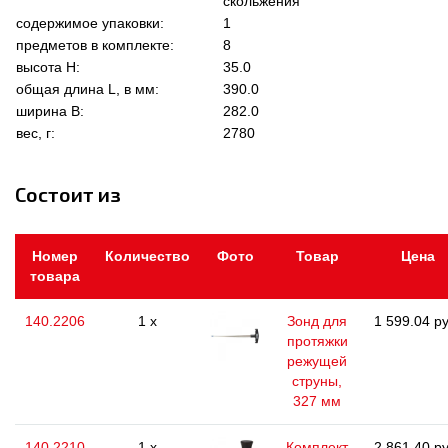
скольжения
содержимое упаковки:
1
предметов в комплекте:
8
высота Н:
35.0
общая длина L, в мм:
390.0
ширина В:
282.0
вес, г:
2780
Состоит из
Номер
Количество
Фото
Товар
Цена
товара
140.2206
1 x
Зонд для
1 599.04 ру
протяжки
режущей
струны,
327 мм
140.2210
1 x
Комплект
2 861.40 ру