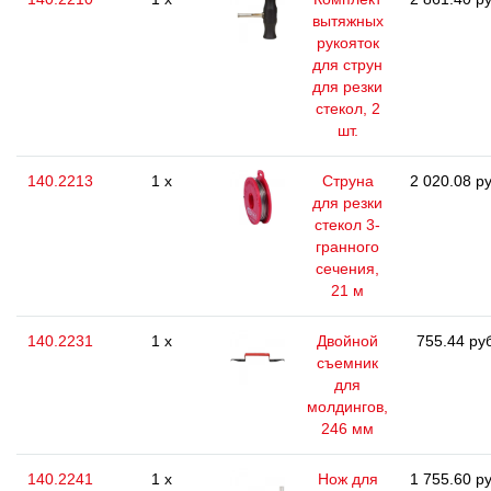
вытяжных
рукояток
для струн
для резки
стекол, 2
шт.
140.2213
1 x
Струна
2 020.08 ру
для резки
стекол 3-
гранного
сечения,
21 м
140.2231
1 x
Двойной
755.44 ру
съемник
для
молдингов,
246 мм
140.2241
1 x
Нож для
1 755.60 ру