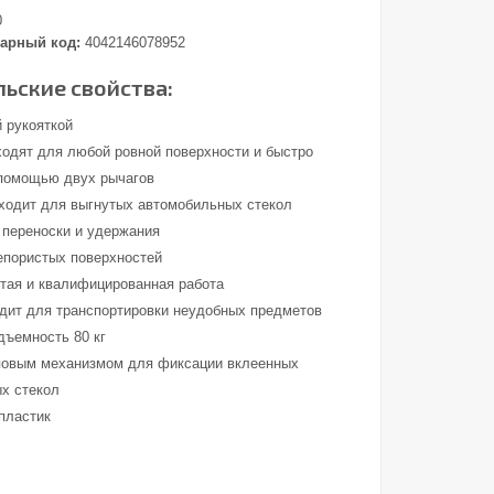
0
арный код:
4042146078952
ьские свойства:
й рукояткой
ходят для любой ровной поверхности и быстро
помощью двух рычагов
ходит для выгнутых автомобильных стекол
 переноски и удержания
епористых поверхностей
стая и квалифицированная работа
дит для транспортировки неудобных предметов
дъемность 80 кг
повым механизмом для фиксации вклеенных
х стекол
пластик