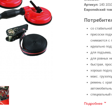
Артикул:
140.101
Европейский тов
Потребител
со стабильно
присоски под
снимаются с 
идеально под
для подъема,
для ровных н
быстрая, про
хорошо подхо
макс. грузопо
ремень с хра
автомобильны
специальный 
Подробнее