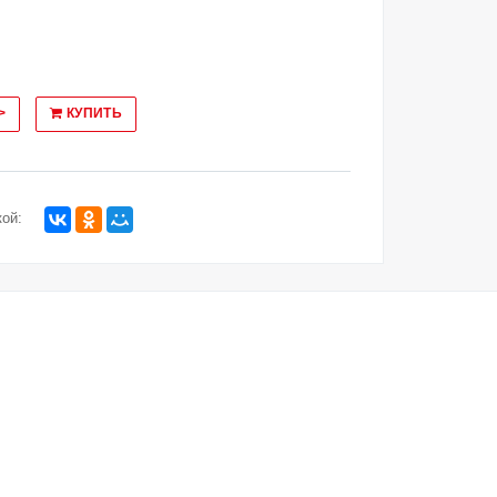
>
КУПИТЬ
ой: