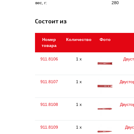
вес, г:
280
Состоит из
Номер
Количество
Фото
товара
911.8106
1 x
Двуст
911.8107
1 x
Двусто
911.8108
1 x
Двусто
911.8109
1 x
Двус