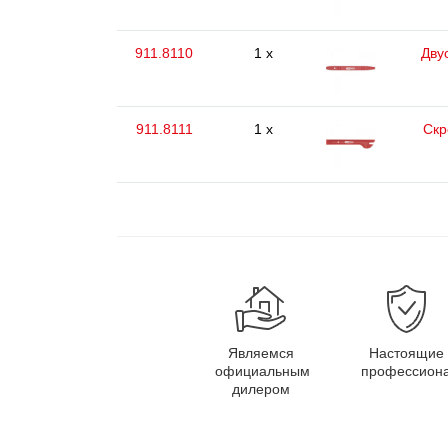
911.8110
1 x
Дву
911.8111
1 x
Скр
Являемся
Настоящие
официальным
профессион
дилером