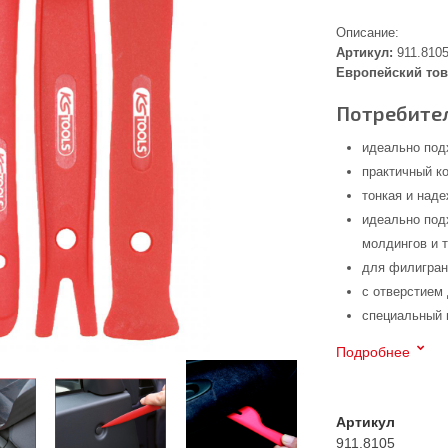
Описание:
Артикул:
911.810
Европейский тов
Потребител
идеально под
практичный к
тонкая и над
идеально под
молдингов и т
для филигран
с отверстием
специальный 
Подробнее
Артикул
911.8105