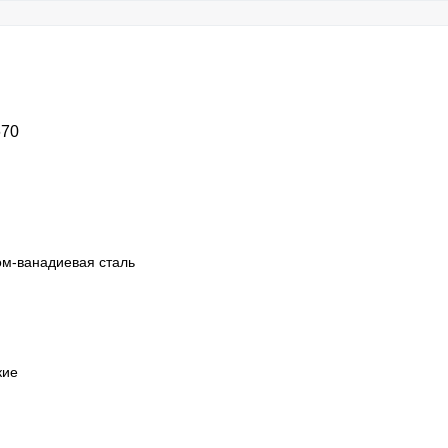
670
м-ванадиевая сталь
кие