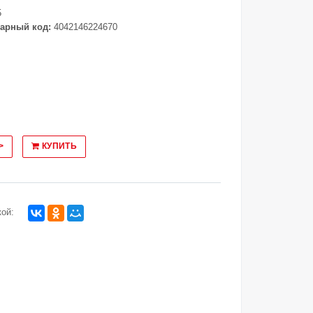
5
арный код:
4042146224670
>
КУПИТЬ
ой: