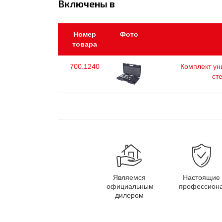
Включены в
Номер
Фото
товара
700.1240
Комплект ун
ст
Являемся
Настоящие
официальным
профессион
дилером