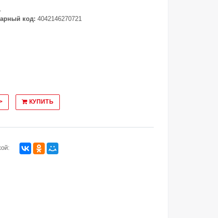
1
арный код:
4042146270721
>
КУПИТЬ
ой: