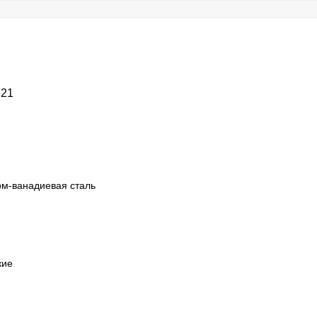
721
м-ванадиевая сталь
кие