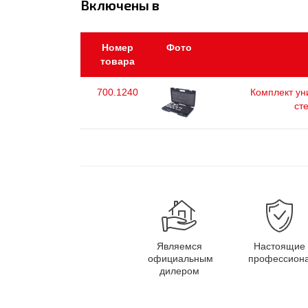
Включены в
Номер
Фото
товара
700.1240
Комплект ун
ст
Являемся
Настоящие
официальным
профессион
дилером