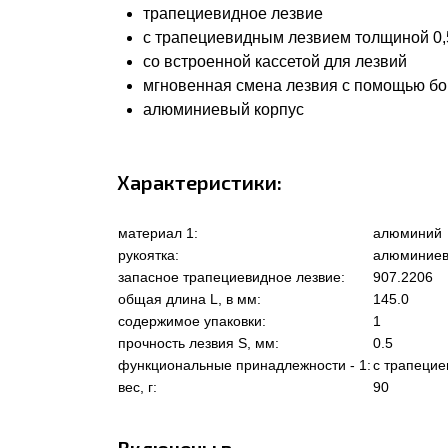
трапециевидное лезвие
с трапециевидным лезвием толщиной 0,
со встроенной кассетой для лезвий
мгновенная смена лезвия с помощью бо
алюминиевый корпус
Характеристики:
материал 1:
алюминий
рукоятка:
алюминиев
запасное трапециевидное лезвие:
907.2206
общая длина L, в мм:
145.0
содержимое упаковки:
1
прочность лезвия S, мм:
0.5
функциональные принадлежности - 1:
с трапеци
вес, г:
90