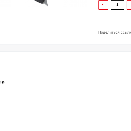
<
Поделиться ссылк
595