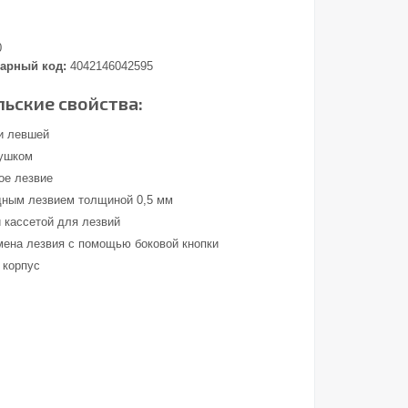
0
арный код:
4042146042595
ьские свойства:
и левшей
 ушком
ое лезвие
дным лезвием толщиной 0,5 мм
й кассетой для лезвий
мена лезвия с помощью боковой кнопки
 корпус