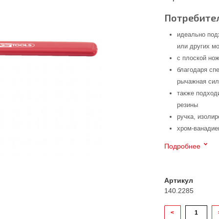
Потребител
идеально под
или других м
с плоской но
благодаря сп
рычажная сил
также подход
резины
ручка, изоли
хром-ванадие
Подробнее
Артикул
140.2285
<