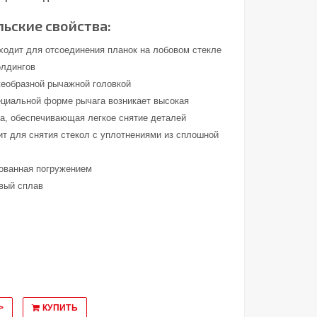
ьские свойства:
ходит для отсоединения планок на лобовом стекле
олдингов
жеобразной рычажной головкой
ециальной форме рычага возникает высокая
а, обеспечивающая легкое снятие деталей
ит для снятия стекол с уплотнениями из сплошной
рованная погружением
вый сплав
>
КУПИТЬ