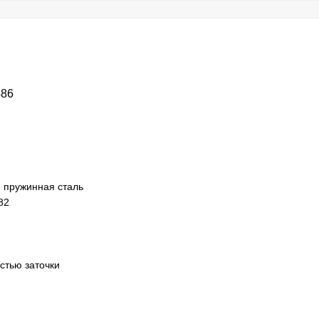
486
 пружинная сталь
82
стью заточки