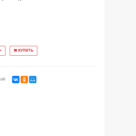
>
КУПИТЬ
ой: