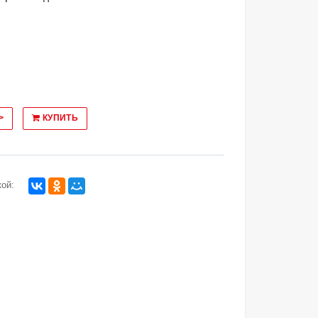
>
КУПИТЬ
ой: