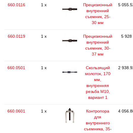
660.0116
1 x
Прецизионный
5 055.5
внутренний
съемник, 25-
30 мм
660.0119
1 x
Прецизионный
5 928
внутренний
съемник, 30-
37 мм
660.0501
1 x
Скользящий
2 938.9
молоток, 170
мм,
внутренняя
резьба M10,
вариант 1
660.0601
1 x
Контропора
4 056.8
для
внутреннего
съемника, 35-