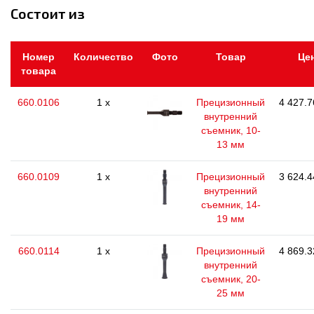
Состоит из
Номер
Количество
Фото
Товар
Це
товара
660.0106
1 x
Прецизионный
4 427.7
внутренний
съемник, 10-
13 мм
660.0109
1 x
Прецизионный
3 624.4
внутренний
съемник, 14-
19 мм
660.0114
1 x
Прецизионный
4 869.3
внутренний
съемник, 20-
25 мм