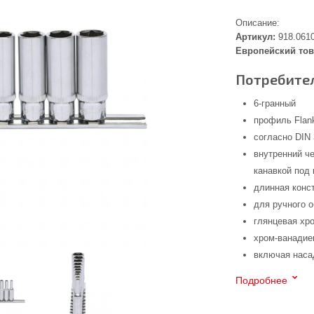
Описание:
Артикул:
918.061
Европейский тов
Потребител
6-гранный
профиль Flank
согласно DIN 
внутренний че
канавкой под
длинная конс
для ручного 
глянцевая хр
хром-ванадие
включая нас
Подробнее