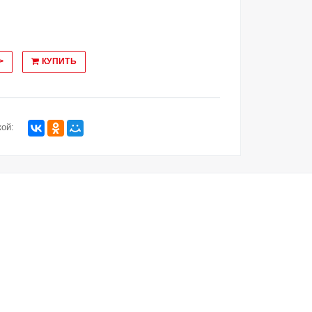
>
КУПИТЬ
ой: