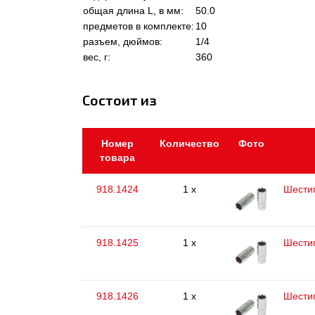
общая длина L, в мм:
50.0
предметов в комплекте:
10
разъем, дюймов:
1/4
вес, г:
360
Состоит из
Номер
Количество
Фото
товара
918.1424
1 x
Шестиг
918.1425
1 x
Шестиг
918.1426
1 x
Шестиг