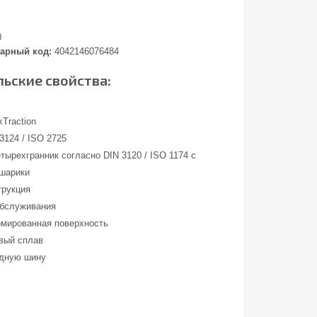
0
арный код:
4042146076484
ьские свойства:
Traction
3124 / ISO 2725
тырехгранник согласно DIN 3120 / ISO 1174 с
 шарики
трукция
обслуживания
омированная поверхность
вый сплав
адную шину