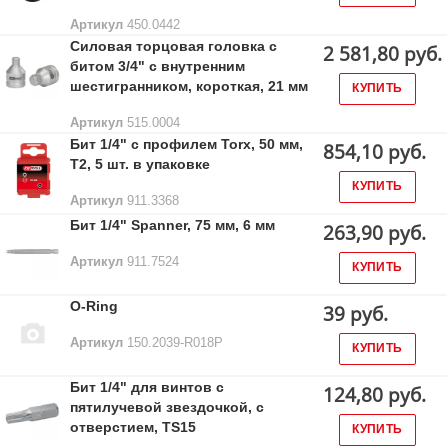
Артикул
450.0442
Силовая торцовая головка с
2 581,80 руб.
битом 3/4" с внутренним
шестигранником, короткая, 21 мм
КУПИТЬ
Артикул
515.0004
Бит 1/4" с профилем Torx, 50 мм,
854,10 руб.
Т2, 5 шт. в упаковке
КУПИТЬ
Артикул
911.3368
Бит 1/4" Spanner, 75 мм, 6 мм
263,90 руб.
Артикул
911.7524
КУПИТЬ
O-Ring
39 руб.
Артикул
150.2039-R018P
КУПИТЬ
Бит 1/4" для винтов с
124,80 руб.
пятилучевой звездочкой, с
отверстием, TS15
КУПИТЬ