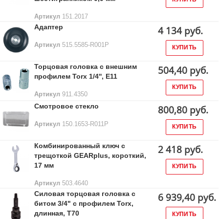
Артикул
151.2017
Адаптер
4 134 руб.
Артикул
515.5585-R001P
КУПИТЬ
Торцовая головка с внешним
504,40 руб.
профилем Torx 1/4'', E11
КУПИТЬ
Артикул
911.4350
Смотровое стекло
800,80 руб.
Артикул
150.1653-R011P
КУПИТЬ
Комбинированный ключ с
2 418 руб.
трещоткой GEARplus, короткий,
17 мм
КУПИТЬ
Артикул
503.4640
Силовая торцовая головка с
6 939,40 руб.
битом 3/4" с профилем Torx,
длинная, T70
КУПИТЬ