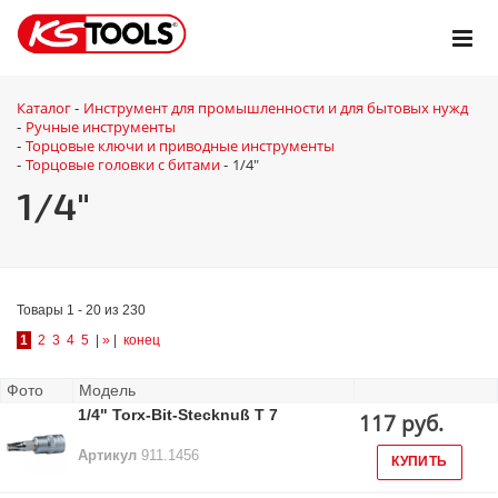
Каталог
Инструмент для промышленности и для бытовых нужд
-
Ручные инструменты
-
Торцовые ключи и приводные инструменты
-
Торцовые головки с битами
1/4"
-
-
1/4"
Товары 1 - 20 из 230
1
2
3
4
5
|
»
|
конец
Фото
Модель
1/4" Torx-Bit-Stecknuß T 7
117 руб.
Артикул
911.1456
КУПИТЬ