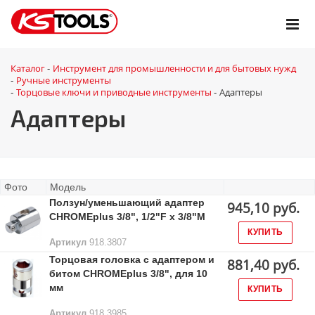
Каталог
Инструмент для промышленности и для бытовых нужд
-
Ручные инструменты
-
Торцовые ключи и приводные инструменты
Адаптеры
-
-
Адаптеры
Фото
Модель
Ползун/уменьшающий адаптер
945,10 руб.
CHROMEplus 3/8", 1/2"F x 3/8"M
КУПИТЬ
Артикул
918.3807
Торцовая головка с адаптером и
881,40 руб.
битом CHROMEplus 3/8", для 10
мм
КУПИТЬ
Артикул
918.3985