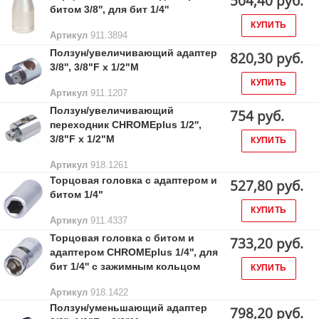
504,40 руб.
битом 3/8'', для бит 1/4''
КУПИТЬ
Артикул
911.3894
Ползун/увеличивающий адаптер
820,30 руб.
3/8'', 3/8"F x 1/2"M
КУПИТЬ
Артикул
911.1207
Ползун/увеличивающий
754 руб.
переходник CHROMEplus 1/2'',
3/8"F x 1/2"M
КУПИТЬ
Артикул
918.1261
Торцовая головка с адаптером и
527,80 руб.
битом 1/4"
КУПИТЬ
Артикул
911.4337
Торцовая головка с битом и
733,20 руб.
адаптером CHROMEplus 1/4'', для
бит 1/4'' с зажимным кольцом
КУПИТЬ
Артикул
918.1422
Ползун/уменьшающий адаптер
798,20 руб.