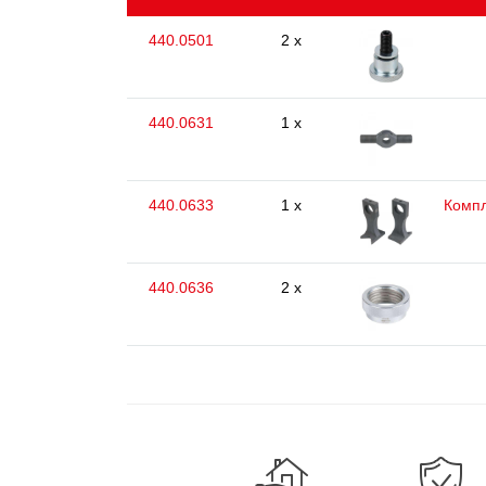
440.0501
2 x
440.0631
1 x
440.0633
1 x
Компл
440.0636
2 x