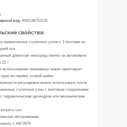
0
арный код:
4042146753132
ьские свойства:
а привинченных ступичных узлов с 3 болтами на
адней оси
анный демонтаж непосредственно на автомобиле
а 22 т
е использование прижимных ножек гарантирует
струю юстировку осевой шейки
зможности регулировки можно использовать почти
раненные ступичные узлы с винтовым соединением
 с гидравлическим цилиндром или механическим
затраты сил
зопасное обслуживание
зовать с 440.0074