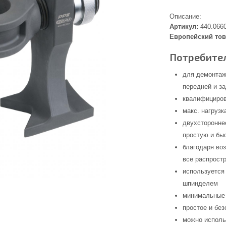
Описание:
Артикул:
440.066
Европейский тов
Потребител
для демонтаж
передней и з
квалифициров
макс. нагрузк
двухсторонне
простую и бы
благодаря во
все распрост
используется
шпинделем
минимальные 
простое и бе
можно исполь