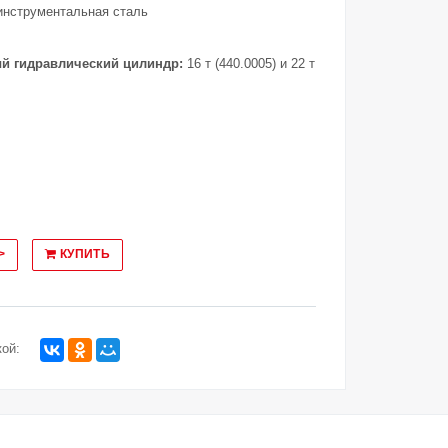
инструментальная сталь
й гидравлический цилиндр:
16 т (440.0005) и 22 т
>
КУПИТЬ
ой: