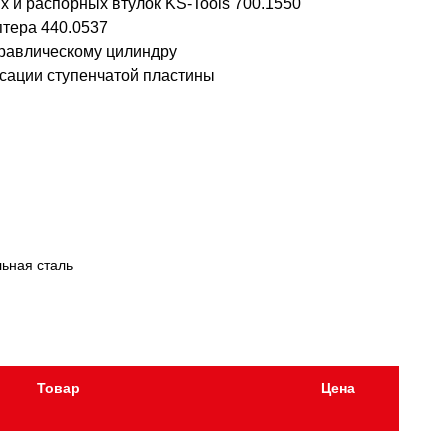
х и распорных втулок KS-Tools 700.1550
птера 440.0537
дравлическому цилиндру
сации ступенчатой пластины
ьная сталь
Товар
Цена