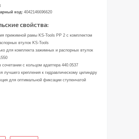
8
арный код:
4042146696620
ьские свойства:
ия прижимной рамы KS-Tools PP 2 с комплектом
аспорных втулок KS-Tools
ько для комплекта зажимных и распорных втулок
1550
в сочетании с кольцом адаптера 440.0537
ля лучшего крепления к гидравлическому цилиндру
кция для оптимальной фиксации ступенчатой