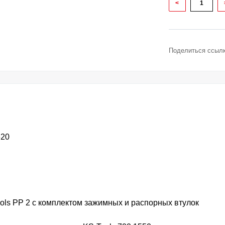
<
Поделиться ссылк
620
ls PP 2 с комплектом зажимных и распорных втулок