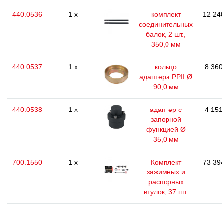
440.0536
1 x
комплект
12 24
соединительных
балок, 2 шт.,
350,0 мм
440.0537
1 x
кольцо
8 360
адаптера PPII Ø
90,0 мм
440.0538
1 x
адаптер с
4 151
запорной
функцией Ø
35,0 мм
700.1550
1 x
Комплект
73 39
зажимных и
распорных
втулок, 37 шт.