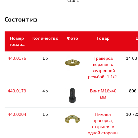
сталь
Состоит из
Номер
Количество
Фото
Товар
Ц
товара
440.0176
1 x
Траверса
14 63
верхняя с
внутренней
резьбой, 1,1/2"
440.0179
4 x
Винт M16x40
806.
мм
440.0204
1 x
Нижняя
10 72
траверса,
открытая с
одной стороны