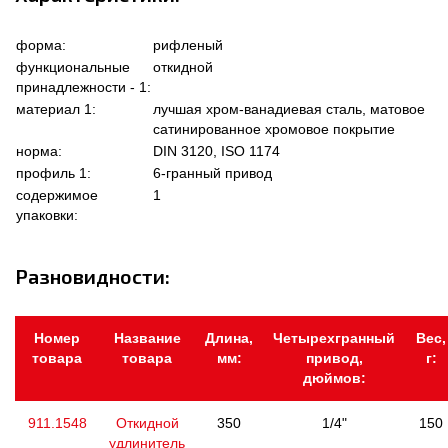
форма:
рифленый
функциональные
откидной
принадлежности - 1:
материал 1:
лучшая хром-ванадиевая сталь, матовое
сатинированное хромовое покрытие
норма:
DIN 3120, ISO 1174
профиль 1:
6-гранный привод
содержимое
1
упаковки:
Разновидности:
Номер
Название
Длина,
Четырехгранный
Вес,
товара
товара
мм:
привод,
г:
дюймов:
911.1548
Откидной
350
1/4"
150
удлинитель