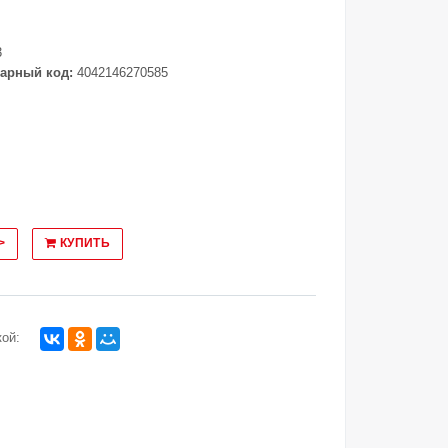
3
арный код:
4042146270585
>
КУПИТЬ
ой: