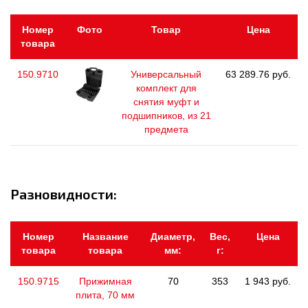
Номер
Фото
Товар
Цена
товара
150.9710
Универсальный
63 289.76 руб.
комплект для
снятия муфт и
подшипников, из 21
предмета
Разновидности:
Номер
Название
Диаметр,
Вес,
Цена
товара
товара
мм:
г:
150.9715
Прижимная
70
353
1 943 руб.
плита, 70 мм