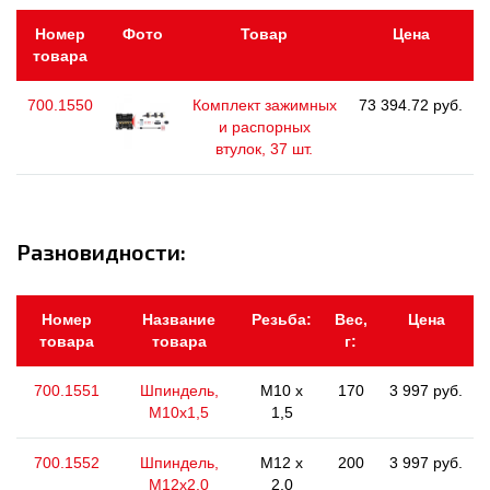
Номер
Фото
Товар
Цена
товара
700.1550
Комплект зажимных
73 394.72 руб.
и распорных
втулок, 37 шт.
Разновидности:
Номер
Название
Резьба:
Вес,
Цена
товара
товара
г:
700.1551
Шпиндель,
M10 x
170
3 997 руб.
M10x1,5
1,5
700.1552
Шпиндель,
M12 x
200
3 997 руб.
M12x2,0
2,0