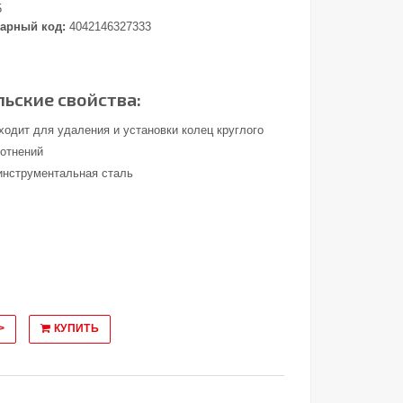
5
арный код:
4042146327333
ьские свойства:
ходит для удаления и установки колец круглого
лотнений
инструментальная сталь
>
КУПИТЬ