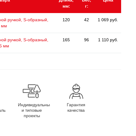
овара
Длина,
Вес,
Цена
мм:
г:
ной ручкой, S-образный,
120
42
1 069 руб.
 мм
ной ручкой, S-образный,
165
96
1 110 руб.
5 мм
Индивидуальные
Гарантия
алы
и типовые
качества
проекты