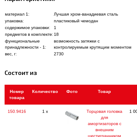
материал 1:
Лучшая хром-ванадиевая сталь
упаковка:
пластиковый чемодан
содержимое упаковки:
1
предметов в комплекте:
18
функциональные
возможность затяжки с
принадлежности - 1:
контролируемым крутящим моментом
вес, г:
2730
Состоит из
Номер
Количество
Фото
Товар
товара
150.9416
1 x
Торцовая головка
1 0
для
амортизаторов с
внешним
шестигранником