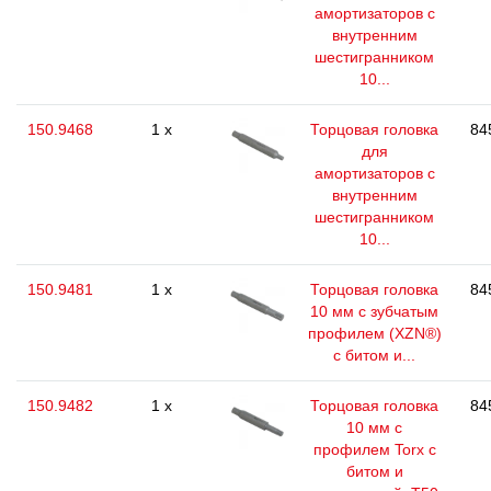
амортизаторов с
внутренним
шестигранником
10...
150.9468
1 x
Торцовая головка
84
для
амортизаторов с
внутренним
шестигранником
10...
150.9481
1 x
Торцовая головка
84
10 мм с зубчатым
профилем (XZN®)
с битом и...
150.9482
1 x
Торцовая головка
84
10 мм с
профилем Torx с
битом и