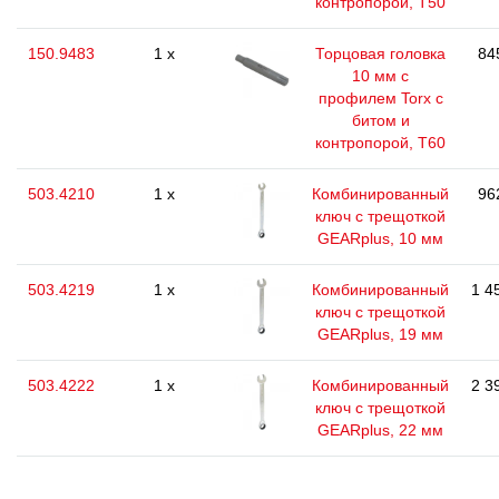
контропорой, T50
150.9483
1 x
Торцовая головка
84
10 мм с
профилем Torx с
битом и
контропорой, T60
503.4210
1 x
Комбинированный
96
ключ с трещоткой
GEARplus, 10 мм
503.4219
1 x
Комбинированный
1 4
ключ с трещоткой
GEARplus, 19 мм
503.4222
1 x
Комбинированный
2 3
ключ с трещоткой
GEARplus, 22 мм