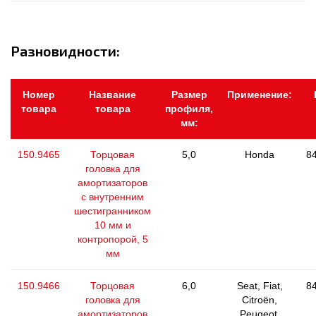
Разновидности:
Номер
Название
Размер
Применение:
товара
товара
профиля,
мм:
150.9465
Торцовая
5,0
Honda
84
головка для
амортизаторов
с внутренним
шестигранником
10 мм и
контропорой, 5
мм
150.9466
Торцовая
6,0
Seat, Fiat,
84
головка для
Citroën,
амортизаторов
Peugeot,