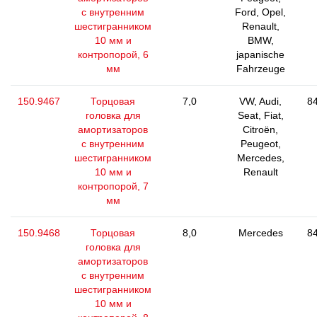
с внутренним
Ford, Opel,
шестигранником
Renault,
10 мм и
BMW,
контропорой, 6
japanische
мм
Fahrzeuge
150.9467
Торцовая
7,0
VW, Audi,
84
головка для
Seat, Fiat,
амортизаторов
Citroën,
с внутренним
Peugeot,
шестигранником
Mercedes,
10 мм и
Renault
контропорой, 7
мм
150.9468
Торцовая
8,0
Mercedes
84
головка для
амортизаторов
с внутренним
шестигранником
10 мм и