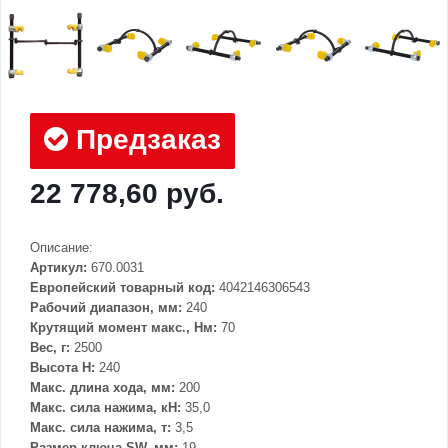
Предзаказ
22 778,60 руб.
Описание:
Артикул:
670.0031
Европейский товарный код:
4042146306543
Рабочий диапазон, мм:
240
Крутящий момент макс., Нм:
70
Вес, г:
2500
Высота Н:
240
Макс. длина хода, мм:
200
Макс. сила нажима, кН:
35,0
Макс. сила нажима, т:
3,5
Размер ключа SW, мм:
19