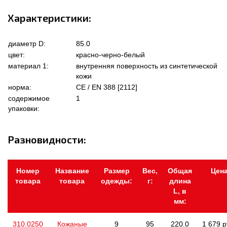
Характеристики:
диаметр D:
85.0
цвет:
красно-черно-белый
материал 1:
внутренняя поверхность из синтетической
кожи
норма:
CE / EN 388 [2112]
содержимое
1
упаковки:
Разновидности:
Номер
Название
Размер
Вес,
Общая
Цен
товара
товара
одежды:
г:
длина
L, в
мм:
310.0250
Кожаные
9
95
220.0
1 679 р