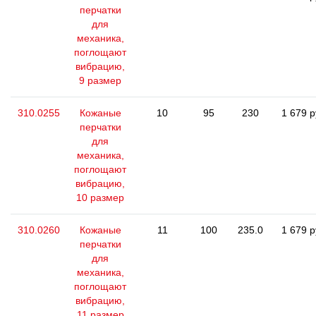
перчатки
для
механика,
поглощают
вибрацию,
9 размер
310.0255
Кожаные
10
95
230
1 679 р
перчатки
для
механика,
поглощают
вибрацию,
10 размер
310.0260
Кожаные
11
100
235.0
1 679 р
перчатки
для
механика,
поглощают
вибрацию,
11 размер