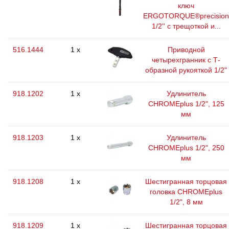
ключ
ERGOTORQUE®precision
1/2'' с трещоткой и...
516.1444
1 x
Приводной
четырехгранник с Т-
образной рукояткой 1/2"
918.1202
1 x
Удлинитель
CHROMEplus 1/2", 125
мм
918.1203
1 x
Удлинитель
CHROMEplus 1/2", 250
мм
918.1208
1 x
Шестигранная торцовая
головка CHROMEplus
1/2", 8 мм
918.1209
1 x
Шестигранная торцовая