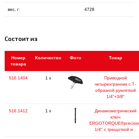
вес, г:
4728
Состоит из
Номер
Количество
Фото
Товар
товара
516.1404
1 x
Приводной
четырехгранник с Т-
образной рукояткой
1/4"+3/8"
516.1412
1 x
Динамометрический
ключ
ERGOTORQUE®precisio
1/4'' с трещоткой и...