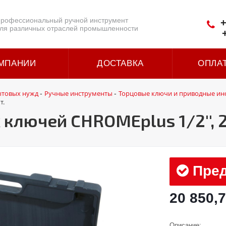
рофессиональный ручной инструмент
+
ля различных отраслей промышленности
МПАНИИ
ДОСТАВКА
ОПЛА
ытовых нужд
Ручные инструменты
Торцовые ключи и приводные ин
-
-
т.
ключей CHROMEplus 1/2'', 2
Пред
20 850,7
Описание: