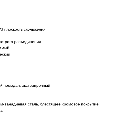
/3 плоскость скольжения
ыстрого разъединения
емый
еский
й чемодан, экстрапрочный
м-ванадиевая сталь, блестящее хромовое покрытие
га