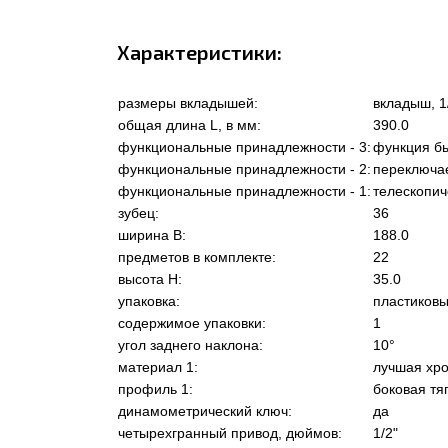
Характеристики:
размеры вкладышей:
вкладыш, 1
общая длина L, в мм:
390.0
функциональные принадлежности - 3:
функция б
функциональные принадлежности - 2:
переключа
функциональные принадлежности - 1:
телескопич
зубец:
36
ширина В:
188.0
предметов в комплекте:
22
высота Н:
35.0
упаковка:
пластиковы
содержимое упаковки:
1
угол заднего наклона:
10°
материал 1:
лучшая хро
профиль 1:
боковая тя
динамометрический ключ:
да
четырехгранный привод, дюймов:
1/2"