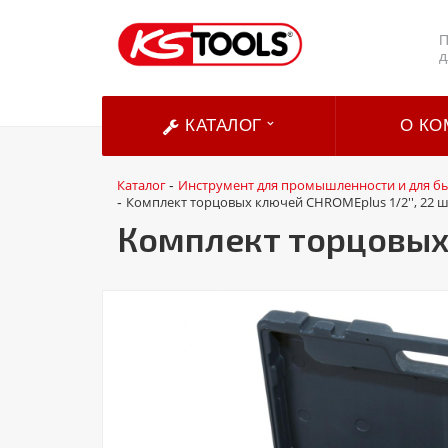
П
д
КАТАЛОГ
О КО
Каталог
Инструмент для промышленности и для б
-
Комплект торцовых ключей CHROMEplus 1/2'', 22 ш
-
Комплект торцовых 