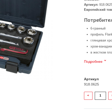
Артикул:
918.062
Европейский тов
Потребител
6-гранный
профиль Flank
глянцевая хр
хром-ванадие
в жестком пл
Подробнее
Артикул
918.0625
<