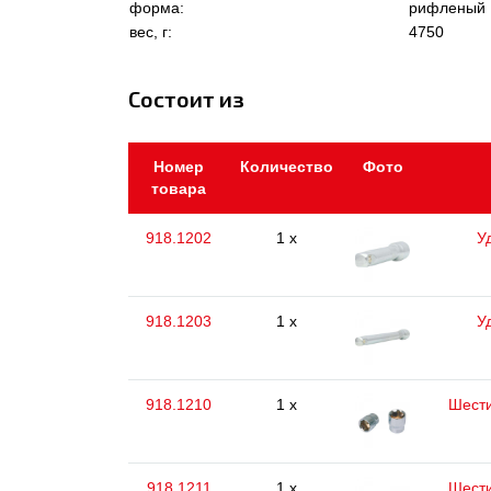
форма:
рифленый
вес, г:
4750
Состоит из
Номер
Количество
Фото
товара
918.1202
1 x
У
918.1203
1 x
У
918.1210
1 x
Шести
918.1211
1 x
Шести