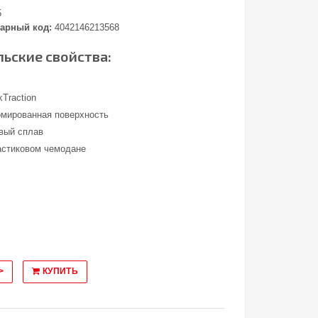
5
арный код:
4042146213568
ьские свойства:
Traction
омированная поверхность
вый сплав
астиковом чемодане
>
КУПИТЬ