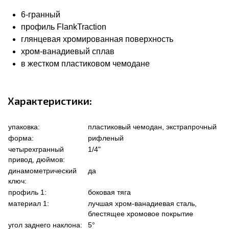
6-гранный
профиль FlankTraction
глянцевая хромированная поверхность
хром-ванадиевый сплав
в жестком пластиковом чемодане
Характеристики:
упаковка:
пластиковый чемодан, экстрапрочный
форма:
рифленый
четырехгранный
1/4"
привод, дюймов:
динамометрический
да
ключ:
профиль 1:
боковая тяга
материал 1:
лучшая хром-ванадиевая сталь,
блестящее хромовое покрытие
угол заднего наклона:
5°