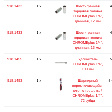
918.1432
1 x
Шестигранная
4
торцовая головка
CHROMEplus 1/4",
длинная, 12 мм
918.1433
1 x
Шестигранная
4
торцовая головка
CHROMEplus 1/4",
длинная, 13 мм
918.1455
1 x
Удлинитель
5
CHROMEplus 1/4",
100 мм
918.1493
1 x
Шарнирный
5 
переключающийся
ключ с трещоткой
CHROMEplus 1/4'',
72 зубца