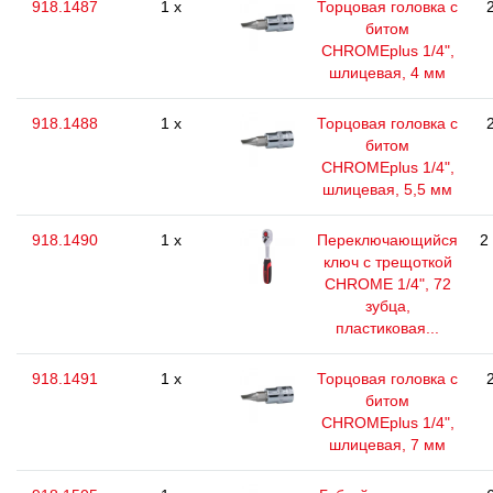
918.1487
1 x
Торцовая головка с
битом
CHROMEplus 1/4",
шлицевая, 4 мм
918.1488
1 x
Торцовая головка с
битом
CHROMEplus 1/4",
шлицевая, 5,5 мм
918.1490
1 x
Переключающийся
2
ключ с трещоткой
CHROME 1/4", 72
зубца,
пластиковая...
918.1491
1 x
Торцовая головка с
битом
CHROMEplus 1/4",
шлицевая, 7 мм