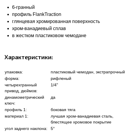
6-гранный
профиль FlankTraction
глянцевая хромированная поверхность
хром-ванадиевый сплав
в жестком пластиковом чемодане
Характеристики:
упаковка:
пластиковый чемодан, экстрапрочный
форма:
рифленый
четырехгранный
1/4"
привод, дюймов:
динамометрический
да
ключ:
профиль 1:
боковая тяга
материал 1:
лучшая хром-ванадиевая сталь,
блестящее хромовое покрытие
угол заднего наклона:
5°