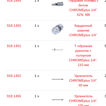
918.1445
1 x
Торцовая головка с
битом
CHROMEplus 1/4''
XZN, M8
918.1450
1 x
Карданный
шарнир
CHROMEplus 1/4''
918.1451
1 x
Т-образная
рукоятка с
ползуном
CHROMEplus 1/4'',
110 мм
918.1452
1 x
Удлинитель
CHROMEplus 1/4",
50 мм
918.1455
1 x
Удлинитель
CHROMEplus 1/4",
100 мм