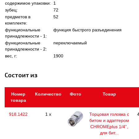
содержимое упаковки:
1
зубец:
72
предметов в
52
комплекте:
функциональные
функция быстрого разъединения
принадлежности - 1:
функциональные
переключаемый
принадлежности - 2:
вес, г:
1900
Состоит из
Номер
Количество
Фото
Товар
товара
918.1422
1 x
Торцовая головка с
битом и адаптером
CHROMEplus 1/4'',
для бит...