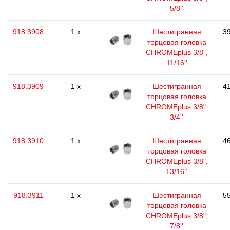
5/8''
918.3908
1 x
Шестигранная
39
торцовая головка
CHROMEplus 3/8",
11/16''
918.3909
1 x
Шестигранная
41
торцовая головка
CHROMEplus 3/8",
3/4''
918.3910
1 x
Шестигранная
46
торцовая головка
CHROMEplus 3/8",
13/16''
918.3911
1 x
Шестигранная
55
торцовая головка
CHROMEplus 3/8",
7/8''