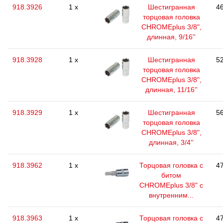
918.3926
1 x
Шестигранная
46
торцовая головка
CHROMEplus 3/8",
длинная, 9/16''
918.3928
1 x
Шестигранная
52
торцовая головка
CHROMEplus 3/8",
длинная, 11/16''
918.3929
1 x
Шестигранная
56
торцовая головка
CHROMEplus 3/8",
длинная, 3/4''
918.3962
1 x
Торцовая головка с
47
битом
CHROMEplus 3/8" с
внутренним...
918.3963
1 x
Торцовая головка с
47