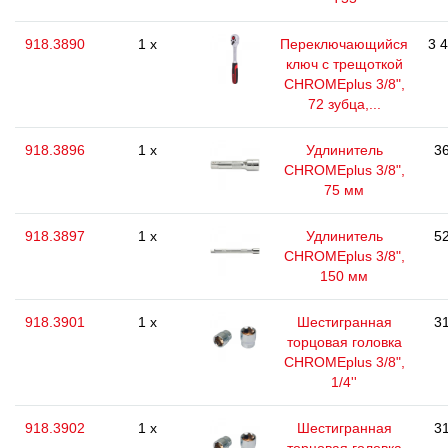
918.3890
1 x
Переключающийся
3 
ключ с трещоткой
CHROMEplus 3/8",
72 зубца,...
918.3896
1 x
Удлинитель
36
CHROMEplus 3/8",
75 мм
918.3897
1 x
Удлинитель
52
CHROMEplus 3/8",
150 мм
918.3901
1 x
Шестигранная
31
торцовая головка
CHROMEplus 3/8",
1/4''
918.3902
1 x
Шестигранная
31