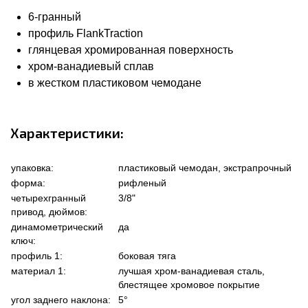
6-гранный
профиль FlankTraction
глянцевая хромированная поверхность
хром-ванадиевый сплав
в жестком пластиковом чемодане
Характеристики:
упаковка:
пластиковый чемодан, экстрапрочный
форма:
рифленый
четырехгранный
3/8"
привод, дюймов:
динамометрический
да
ключ:
профиль 1:
боковая тяга
материал 1:
лучшая хром-ванадиевая сталь,
блестящее хромовое покрытие
угол заднего наклона:
5°