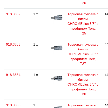
T20
918.3882
1 x
Торцовая головка с
44
битом
CHROMEplus 3/8" с
профилем Torx,
T25
918.3883
1 x
Торцовая головка с
44
битом
CHROMEplus 3/8" с
профилем Torx,
T27
918.3884
1 x
Торцовая головка с
44
битом
CHROMEplus 3/8" с
профилем Torx,
T30
918.3885
1 x
Торцовая головка с
44