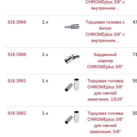
CHROMEplus 3/8" с
внутренним...
918.3968
1 x
Торцовая головка с
47
битом
CHROMEplus 3/8" с
внутренним...
918.3988
1 x
Карданный
71
шарнир
CHROMEplus 3/8''
918.3991
1 x
Торцовая головка
55
CHROMEplus 3/8"
для свечей
зажигания, 13/16"
918.3992
1 x
Торцовая головка
55
CHROMEplus 3/8"
для свечей
зажигания, 5/8"