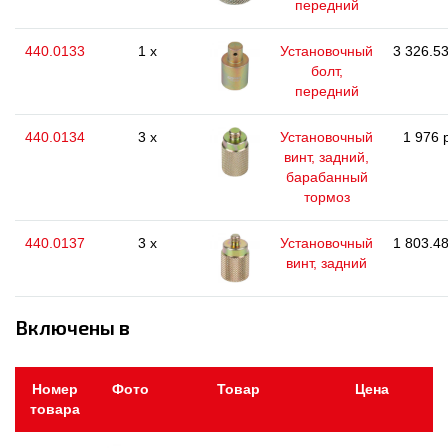
передний
440.0133
1 x
Установочный
3 326.53
болт,
передний
440.0134
3 x
Установочный
1 976 
винт, задний,
барабанный
тормоз
440.0137
3 x
Установочный
1 803.48
винт, задний
Включены в
Номер
Фото
Товар
Цена
товара