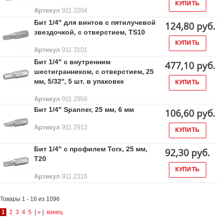
КУПИТЬ
Артикул
911.2204
Бит 1/4" для винтов с пятилучевой
124,80 руб.
звездочкой, с отверстием, TS10
КУПИТЬ
Артикул
911.3101
Бит 1/4" с внутренним
477,10 руб.
шестигранником, с отверстием, 25
мм, 5/32'', 5 шт. в упаковке
КУПИТЬ
Артикул
911.2959
Бит 1/4" Spanner, 25 мм, 6 мм
106,60 руб.
Артикул
911.2913
КУПИТЬ
Бит 1/4" с профилем Torx, 25 мм,
92,30 руб.
Т20
КУПИТЬ
Артикул
911.2318
Товары 1 - 16 из 1096
1
2
3
4
5
|
»
|
конец