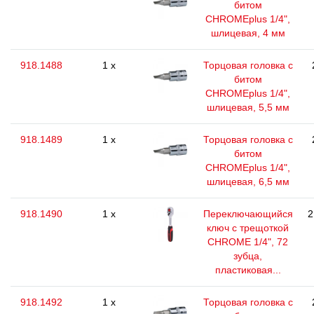
битом
CHROMEplus 1/4",
шлицевая, 4 мм
918.1488
1 x
Торцовая головка с
битом
CHROMEplus 1/4",
шлицевая, 5,5 мм
918.1489
1 x
Торцовая головка с
битом
CHROMEplus 1/4",
шлицевая, 6,5 мм
918.1490
1 x
Переключающийся
2
ключ с трещоткой
CHROME 1/4", 72
зубца,
пластиковая...
918.1492
1 x
Торцовая головка с