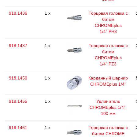
918.1436
1 x
Торцовая головка с
битом
CHROMEplus
1/4",РН3
918.1437
1 x
Торцовая головка с
битом
CHROMEplus
1/4",РZ3
918.1450
1 x
Карданный шарнир
CHROMEplus 1/4''
918.1455
1 x
Удлинитель
CHROMEplus 1/4",
100 мм
918.1461
1 x
Торцовая головка с
битом CHROME