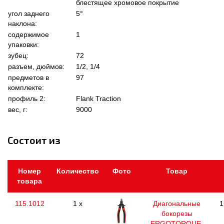
блестящее хромовое покрытие
угол заднего
5°
наклона:
содержимое
1
упаковки:
зубец:
72
разъем, дюймов:
1/2, 1/4
предметов в
97
комплекте:
профиль 2:
Flank Traction
вес, г:
9000
Состоит из
Номер
Количество
Фото
Товар
товара
115.1012
1 x
Диагональные
1
бокорезы
ERGOTORQUE,