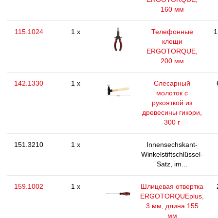
160 мм
115.1024
1 x
Телефонные
1
клещи
ERGOTORQUE,
200 мм
142.1330
1 x
Слесарный
молоток с
рукояткой из
древесины гикори,
300 г
151.3210
1 x
Innensechskant-
Winkelstiftschlüssel-
Satz, im...
159.1002
1 x
Шлицевая отвертка
ERGOTORQUEplus,
3 мм, длина 155
мм