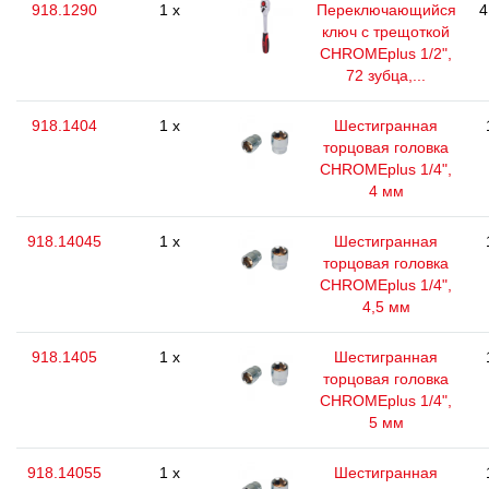
918.1290
1 x
Переключающийся
4
ключ с трещоткой
CHROMEplus 1/2",
72 зубца,...
918.1404
1 x
Шестигранная
торцовая головка
CHROMEplus 1/4",
4 мм
918.14045
1 x
Шестигранная
торцовая головка
CHROMEplus 1/4",
4,5 мм
918.1405
1 x
Шестигранная
торцовая головка
CHROMEplus 1/4",
5 мм
918.14055
1 x
Шестигранная