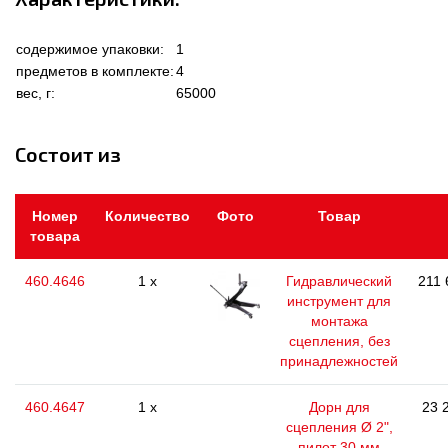
содержимое упаковки:
1
предметов в комплекте:
4
вес, г:
65000
Состоит из
Номер
Количество
Фото
Товар
товара
460.4646
1 x
Гидравлический
211 
инструмент для
монтажа
сцепления, без
принадлежностей
460.4647
1 x
Дорн для
23 
сцепления Ø 2",
пилот 30 мм