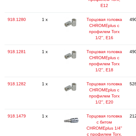
E12
918.1280
1 x
Торцовая головка
490
CHROMEplus с
профилем Torx
1/2'', E16
918.1281
1 x
Торцовая головка
490
CHROMEplus с
профилем Torx
1/2'', E18
918.1282
1 x
Торцовая головка
528
CHROMEplus с
профилем Torx
1/2'', E20
918.1479
1 x
Торцовая головка
212
с битом
CHROMEplus 1/4"
с профилем Torx,