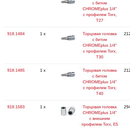
с битом
CHROMEplus 1/4"
с профилем Torx,
T27
918.1484
1 x
Торцовая головка
212
с битом
CHROMEplus 1/4"
с профилем Torx,
T30
918.1485
1 x
Торцовая головка
212
с битом
CHROMEplus 1/4"
с профилем Torx,
T40
918.1583
1 x
Торцовая головка
294
CHROMEplus 1/4''
с внешним
профилем Torx, E5