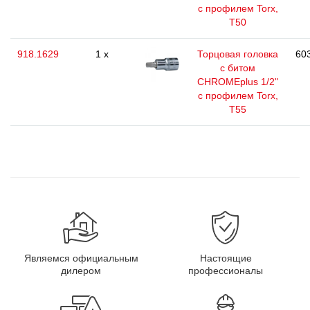
с профилем Torx,
T50
918.1629
1 x
Торцовая головка
603
с битом
CHROMEplus 1/2"
с профилем Torx,
T55
Являемся официальным
Настоящие
дилером
профессионалы