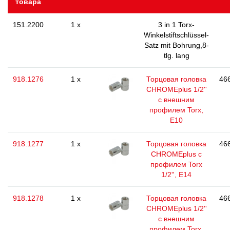
товара
151.2200
1 x
3 in 1 Torx-
Winkelstiftschlüssel-
Satz mit Bohrung,8-
tlg. lang
918.1276
1 x
Торцовая головка
466
CHROMEplus 1/2''
с внешним
профилем Torx,
E10
918.1277
1 x
Торцовая головка
466
CHROMEplus с
профилем Torx
1/2'', E14
918.1278
1 x
Торцовая головка
466
CHROMEplus 1/2''
с внешним
профилем Torx,