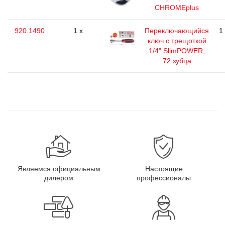
CHROMEplus
920.1490
1 x
Переключающийся
1
ключ с трещоткой
1/4" SlimPOWER,
72 зубца
Являемся официальным
Настоящие
дилером
профессионалы