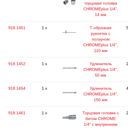
торцовая головка
CHROMEplus 1/4",
14 мм
918.1451
1 x
Т-образная
рукоятка с
ползуном
CHROMEplus 1/4'',
110 мм
918.1452
1 x
Удлинитель
CHROMEplus 1/4",
50 мм
918.1454
1 x
Удлинитель
CHROMEplus 1/4",
150 мм
918.1461
1 x
Торцовая головка с
битом CHROME
1/4" с внутренним