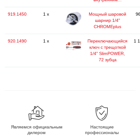
919.1450
1 x
Мощный шаровой
96
шарнир 1/4"
CHROMEplus
920.1490
1 x
Переключающийся
1 
ключ с трещоткой
1/4" SlimPOWER,
72 зубца
Являемся официальным
Настоящие
дилером
профессионалы