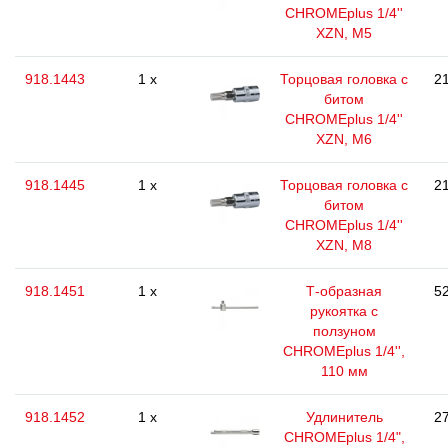
CHROMEplus 1/4''
XZN, M5
918.1443
1 x
Торцовая головка с
21
битом
CHROMEplus 1/4''
XZN, M6
918.1445
1 x
Торцовая головка с
21
битом
CHROMEplus 1/4''
XZN, M8
918.1451
1 x
Т-образная
52
рукоятка с
ползуном
CHROMEplus 1/4'',
110 мм
918.1452
1 x
Удлинитель
27
CHROMEplus 1/4",