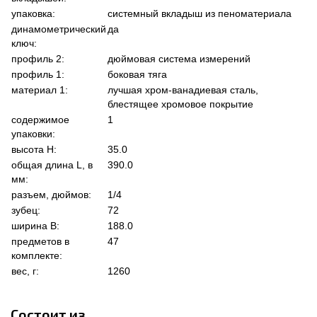
упаковка:
системный вкладыш из пеноматериала
динамометрический
да
ключ:
профиль 2:
дюймовая система измерений
профиль 1:
боковая тяга
материал 1:
лучшая хром-ванадиевая сталь,
блестящее хромовое покрытие
содержимое
1
упаковки:
высота Н:
35.0
общая длина L, в
390.0
мм:
разъем, дюймов:
1/4
зубец:
72
ширина В:
188.0
предметов в
47
комплекте:
вес, г:
1260
Состоит из