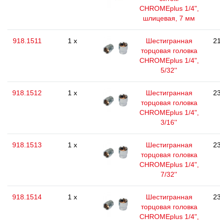
CHROMEplus 1/4",
шлицевая, 7 мм
918.1511
1 x
Шестигранная
21
торцовая головка
CHROMEplus 1/4",
5/32''
918.1512
1 x
Шестигранная
23
торцовая головка
CHROMEplus 1/4",
3/16''
918.1513
1 x
Шестигранная
23
торцовая головка
CHROMEplus 1/4",
7/32''
918.1514
1 x
Шестигранная
23
торцовая головка
CHROMEplus 1/4",