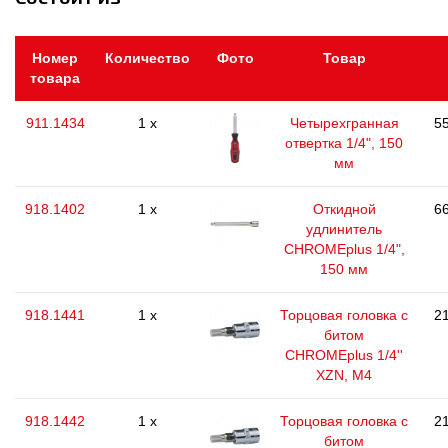
Номер
Количество
Фото
Товар
товара
911.1434
1 x
Четырехгранная
55
отвертка 1/4", 150
мм
918.1402
1 x
Откидной
66
удлинитель
CHROMEplus 1/4",
150 мм
918.1441
1 x
Торцовая головка с
21
битом
CHROMEplus 1/4''
XZN, M4
918.1442
1 x
Торцовая головка с
21
битом