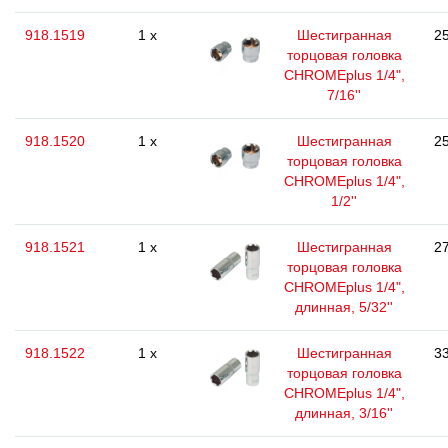
918.1519
1 x
Шестигранная
25
торцовая головка
CHROMEplus 1/4",
7/16''
918.1520
1 x
Шестигранная
25
торцовая головка
CHROMEplus 1/4",
1/2''
918.1521
1 x
Шестигранная
27
торцовая головка
CHROMEplus 1/4",
длинная, 5/32''
918.1522
1 x
Шестигранная
33
торцовая головка
CHROMEplus 1/4",
длинная, 3/16''