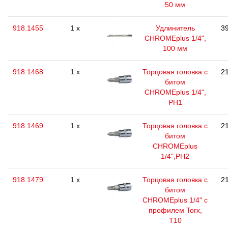
50 мм
918.1455
1 x
Удлинитель
39
CHROMEplus 1/4",
100 мм
918.1468
1 x
Торцовая головка с
21
битом
CHROMEplus 1/4",
РН1
918.1469
1 x
Торцовая головка с
21
битом
CHROMEplus
1/4",РН2
918.1479
1 x
Торцовая головка с
21
битом
CHROMEplus 1/4" с
профилем Torx,
T10