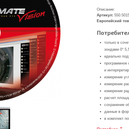
Описание:
Артикул:
550.501
Европейский тов
Потребител
только в соч
зондами 0° 5,
идеально под
программное 
и интерпрети
измерение уг
измерение ра
измерение ра
расчет площа
сохранение о
данные в фо
в комплект п