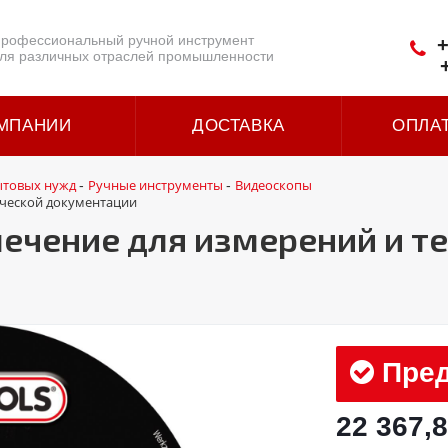
рофессиональный ручной инструмент
+
ля различных отраслей промышленности
МПАНИИ
ДОСТАВКА
ОПЛА
ытовых нужд
Ручные инструменты
Видеоскопы
-
-
ической документации
ечение для измерений и т
Пред
22 367,8