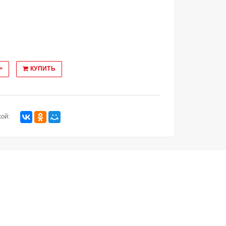
>
КУПИТЬ
ой: