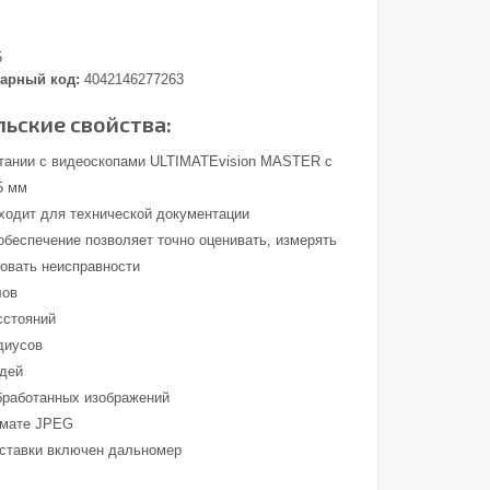
5
арный код:
4042146277263
ьские свойства:
етании с видеоскопами ULTIMATEvision MASTER с
5 мм
ходит для технической документации
обеспечение позволяет точно оценивать, измерять
ровать неисправности
лов
сстояний
диусов
дей
бработанных изображений
рмате JPEG
оставки включен дальномер